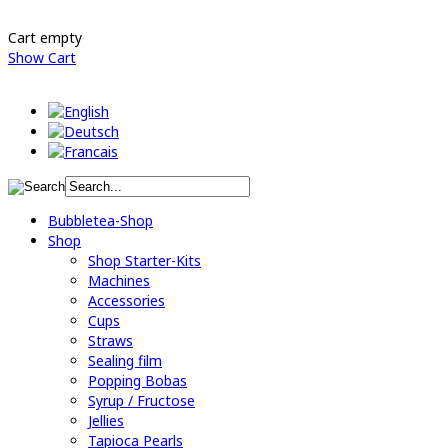
Cart empty
Show Cart
Bubbletea-Shop
Shop
Shop Starter-Kits
Machines
Accessories
Cups
Straws
Sealing film
Popping Bobas
Syrup / Fructose
Jellies
Tapioca Pearls